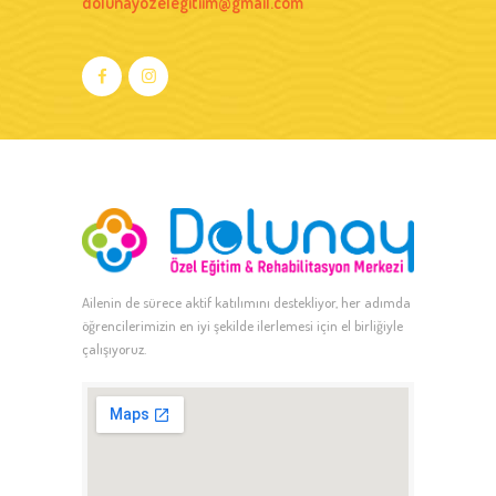
dolunayozelegitiim@gmail.com
Ailenin de sürece aktif katılımını destekliyor, her adımda
öğrencilerimizin en iyi şekilde ilerlemesi için el birliğiyle
çalışıyoruz.