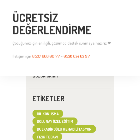
« ŞUB
ÜCRETSİZ
DEĞERLENDİRME
GÜNCEL YAZILAR
Çocuğunuz için en ilgili, çözümcü destek sunmaya hazırız ❤
Özel Eğitimde Tanı Sonrası İlk 100
Gün: Aileler İçin Yol Haritası
İletişim için
0537 666 00 77
–
0538 624 63 97
Çocuklarda Artikülasyon
Bozuklukları
ETIKETLER
DIL KONUŞMA
DOLUNAY ÖZEL EĞITIM
DULKADIROĞLU REHABILITASYON
FIZIK TEDAVI