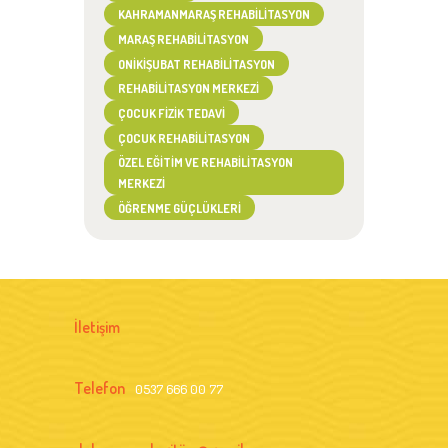
KAHRAMANMARAŞ REHABILITASYON
MARAŞ REHABILITASYON
ONIKIŞUBAT REHABILITASYON
REHABILITASYON MERKEZI
ÇOCUK FIZIK TEDAVI
ÇOCUK REHABILITASYON
ÖZEL EĞITIM VE REHABILITASYON
MERKEZI
ÖĞRENME GÜÇLÜKLERI
İletişim
Telefon
0537 666 00 77