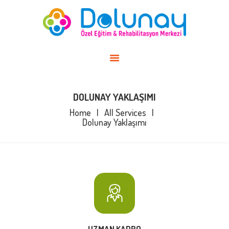
ANASAYFA
KADROMUZ
HAKKIMIZDA
BLOG
BIREYSEL
DOLUNAY YAKLAŞIMI
İLETIŞIM
Home
All Services
Dolunay Yaklaşımı
UZMAN KADRO