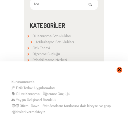
Arama:
KATEGORILER
Dil Konuşma Bozuklukları
Artikülasyon Bozuklukları
Fizik Tedavi
Öğrenme Güçlüğü
Rehabilitasyon Merkezi
TAKVIM
Kurumumuzda
🥏 Fizik Tedavi Uygulamaları
PTS
SAL
ÇAR
PER
CUM
CTS
PAZ
🗣️ Dil ve Konuşma - Öğrenme Güçlüğü
1
2
👥 Yaygın Gelişimsel Bozukluk
3
4
5
6
7
8
9
🧑‍🧒 Otizm- Down - Rett Sendrom tanılarına dair bireysel ve grup
10
11
12
13
14
15
16
eğitimleri vermekteyiz.
17
18
19
20
21
22
23
←
24
25
26
27
28
29
30
31