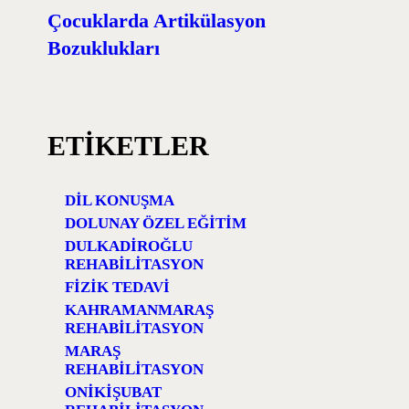
Çocuklarda Artikülasyon
Bozuklukları
ETIKETLER
DIL KONUŞMA
DOLUNAY ÖZEL EĞITIM
DULKADIROĞLU
REHABILITASYON
FIZIK TEDAVI
KAHRAMANMARAŞ
REHABILITASYON
MARAŞ
REHABILITASYON
ONIKIŞUBAT