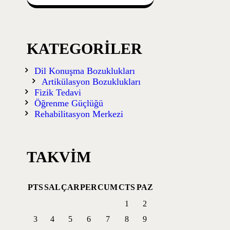
KATEGORILER
Dil Konuşma Bozuklukları
Artikülasyon Bozuklukları
Fizik Tedavi
Öğrenme Güçlüğü
Rehabilitasyon Merkezi
TAKVIM
PTS
SAL
ÇAR
PER
CUM
CTS
PAZ
1
2
3
4
5
6
7
8
9