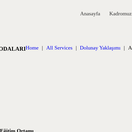
NASAYFA
Anasayfa
Kadromuz
ADROMUZ
AKKIMIZDA
Home
All Services
Dolunay Yaklaşımı
A
 ODALARI
LOG
REYSEL
ETIŞIM
r Eğitim Ortamı