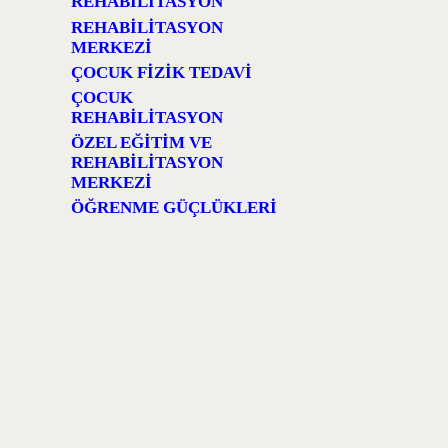
REHABILITASYON
REHABILITASYON
MERKEZI
ÇOCUK FIZIK TEDAVI
ÇOCUK
REHABILITASYON
ÖZEL EĞITIM VE
REHABILITASYON
MERKEZI
ÖĞRENME GÜÇLÜKLERI