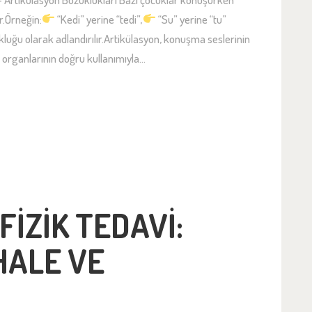
er.Örneğin:
“Kedi” yerine “tedi”,
“Su” yerine “tu”
uğu olarak adlandırılır.Artikülasyon, konuşma seslerinin
 organlarının doğru kullanımıyla…
IZIK TEDAVI:
ALE VE