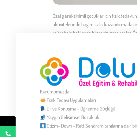
Özel gereksinimli çocuklar için fizik tedavi
aktivitelerinde bağımsızlık kazandırmada öne
müdahale hakkında bilmeniz gerekenler. Özel
gereksinimli çocuklar, fiziksel, zihinsel ya 
READ MORE
Kurumumuzda
Fizik Tedavi Uygulamaları
Dil ve Konuşma - Öğrenme Güçlüğü
REHABILITAS
Yaygın Gelişimsel Bozukluk
←
ÇOCUKLARIN 
Otizm- Down - Rett Sendrom tanılarına dair bir