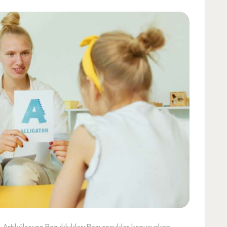
 – Artikülasyon Bozuklukları Bazı çocuklar konuşurken