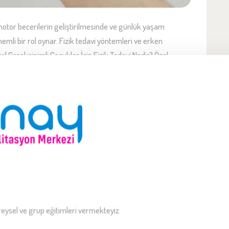
, motor becerilerin geliştirilmesinde ve günlük yaşam
mli bir rol oynar. Fizik tedavi yöntemleri ve erken
 Gereksinimli Çocuklar İçin Fizik Tedavi Nedir? Özel
da duygusal engelleri nedeniyle…
YON SONRASI:
SOSYAL HAYATA
eysel ve grup eğitimleri vermekteyiz.