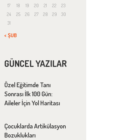
17
18
19
20
21
22
23
24
25
26
27
28
29
30
31
« ŞUB
GÜNCEL YAZILAR
Özel Eğitimde Tanı
Sonrası İlk 100 Gün:
Aileler İçin Yol Haritası
Çocuklarda Artikülasyon
Bozuklukları