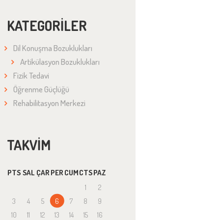
KATEGORILER
Dil Konuşma Bozuklukları
Artikülasyon Bozuklukları
Fizik Tedavi
Öğrenme Güçlüğü
Rehabilitasyon Merkezi
TAKVIM
PTS
SAL
ÇAR
PER
CUM
CTS
PAZ
1
2
3
4
5
6
7
8
9
10
11
12
13
14
15
16