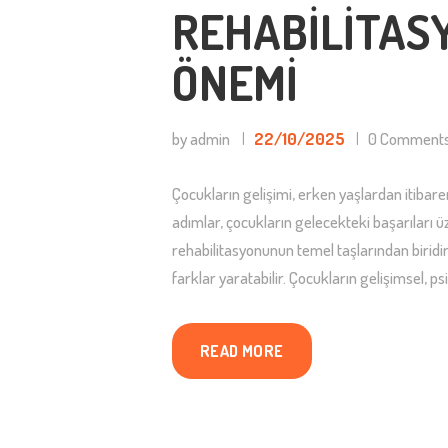
REHABILITAS
ÖNEMI
by admin
22/10/2025
0
Comment
Çocukların gelişimi, erken yaşlardan itibare
adımlar, çocukların gelecekteki başarıları ü
rehabilitasyonunun temel taşlarından biridi
farklar yaratabilir. Çocukların gelişimsel, ps
READ MORE