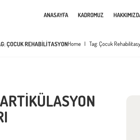
NASAYFA
ANASAYFA
KADROMUZ
HAKKIMIZD
ADROMUZ
G: ÇOCUK REHABILITASYON
Home
Tag: Çocuk Rehabilitas
AKKIMIZDA
LOG
IREYSEL
 ARTIKÜLASYON
ETIŞIM
I