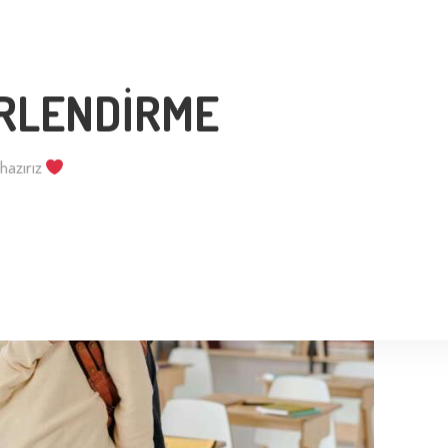
RLENDİRME
hazırız