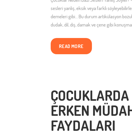
sesleri yanlış, eksik veya farklı söyleyebilirl
demeleri gibi… Bu durum artikülasyon bozukl
dudak, dil, diş, damak ve çene gibi konuşma
READ MORE
ÇOCUKLARDA F
ERKEN MÜDAH
FAYDALARI