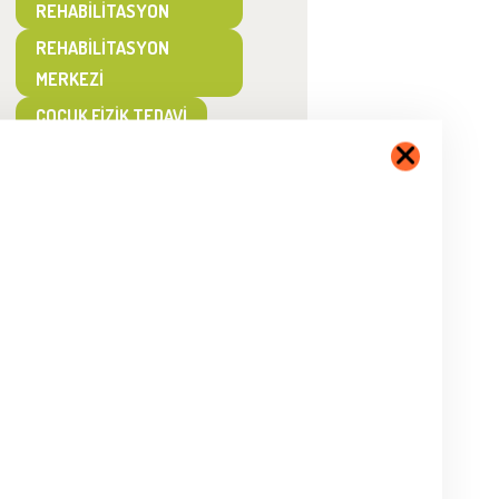
REHABILITASYON
REHABILITASYON
MERKEZI
ÇOCUK FIZIK TEDAVI
ÇOCUK
REHABILITASYON
ÖZEL EĞITIM VE
REHABILITASYON
MERKEZI
ÖĞRENME GÜÇLÜKLERI