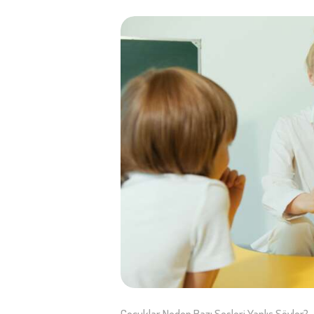
Çocuklar Neden Bazı Sesleri Yanlış Söyler?