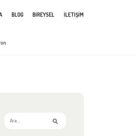
A
BLOG
BIREYSEL
İLETIŞIM
yon
Arama: