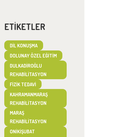
ETIKETLER
DIL KONUŞMA
DOLUNAY ÖZEL EĞITIM
DULKADIROĞLU
REHABILITASYON
FIZIK TEDAVI
KAHRAMANMARAŞ
REHABILITASYON
MARAŞ
REHABILITASYON
ONIKIŞUBAT