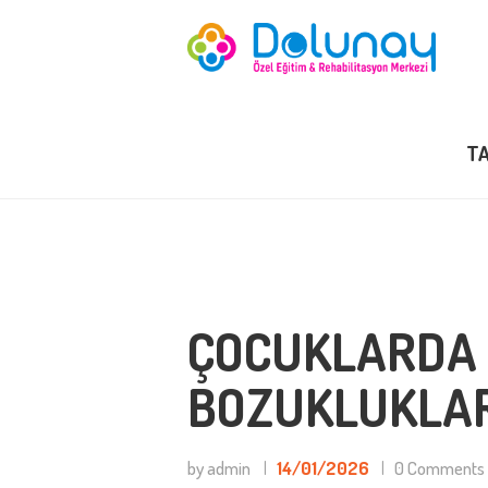
A
K
TA
H
B
B
ÇOCUKLARDA
İL
BOZUKLUKLAR
by admin
14/01/2026
0
Comments