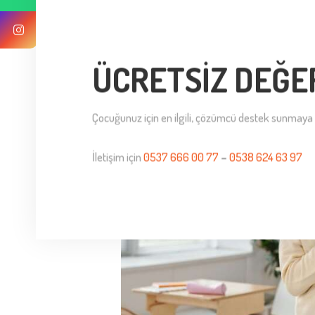
UYUM SÜRECI
by admin
19/11/2025
0
Comments
ÜCRETSİZ DEĞE
Çocuğunuz için en ilgili, çözümcü destek sunmaya 
İletişim için
0537 666 00 77
–
0538 624 63 97