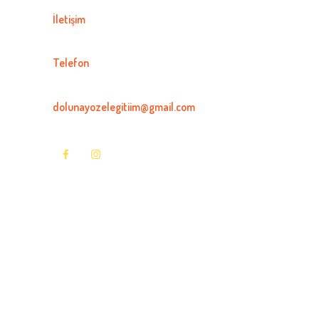
İletişim
Telefon
0537 666 00 77
dolunayozelegitiim@gmail.com