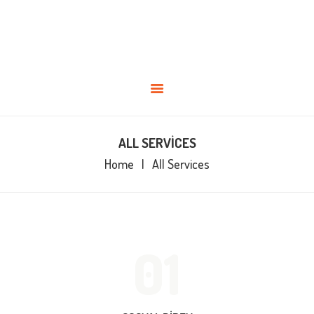
ANASAYFA
KADROMUZ
HAKKIMIZDA
BLOG
BIREYSEL
İLETIŞIM
ALL SERVICES
Home
All Services
01