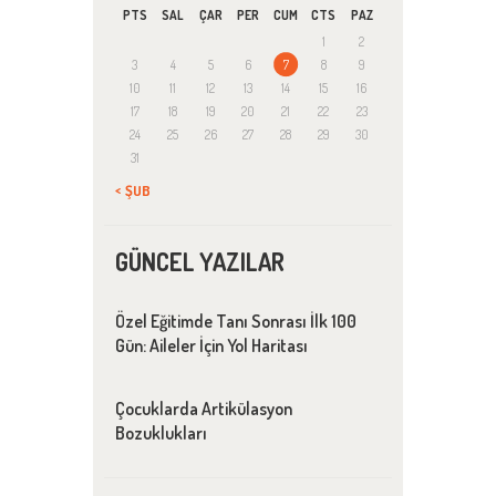
PTS
SAL
ÇAR
PER
CUM
CTS
PAZ
1
2
3
4
5
6
7
8
9
10
11
12
13
14
15
16
17
18
19
20
21
22
23
24
25
26
27
28
29
30
31
« ŞUB
GÜNCEL YAZILAR
Özel Eğitimde Tanı Sonrası İlk 100
Gün: Aileler İçin Yol Haritası
Çocuklarda Artikülasyon
Bozuklukları