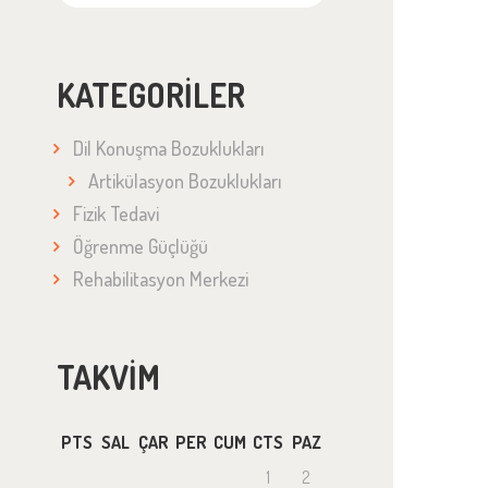
KATEGORILER
Dil Konuşma Bozuklukları
Artikülasyon Bozuklukları
Fizik Tedavi
Öğrenme Güçlüğü
Rehabilitasyon Merkezi
TAKVIM
PTS
SAL
ÇAR
PER
CUM
CTS
PAZ
1
2