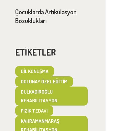
Çocuklarda Artikülasyon
Bozuklukları
ETIKETLER
DIL KONUŞMA
DOLUNAY ÖZEL EĞITIM
DULKADIROĞLU
REHABILITASYON
FIZIK TEDAVI
KAHRAMANMARAŞ
REHABILITASYON