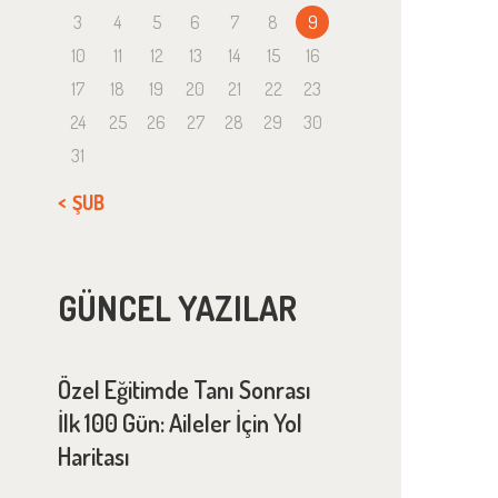
3
4
5
6
7
8
9
10
11
12
13
14
15
16
17
18
19
20
21
22
23
24
25
26
27
28
29
30
31
« ŞUB
GÜNCEL YAZILAR
Özel Eğitimde Tanı Sonrası
İlk 100 Gün: Aileler İçin Yol
Haritası