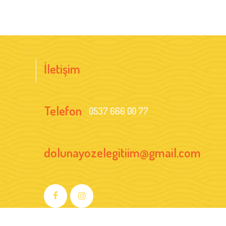
İletişim
Telefon
0537 666 00 77
dolunayozelegitiim@gmail.com