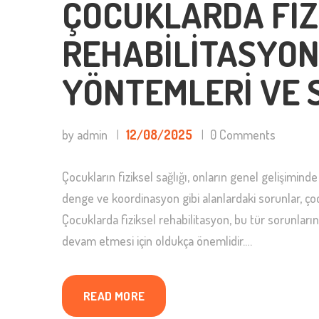
ÇOCUKLARDA FIZ
REHABILITASYON
YÖNTEMLERI VE 
by admin
12/08/2025
0
Comments
Çocukların fiziksel sağlığı, onların genel gelişiminde
denge ve koordinasyon gibi alanlardaki sorunlar, çocu
Çocuklarda fiziksel rehabilitasyon, bu tür sorunları
devam etmesi için oldukça önemlidir.…
READ MORE