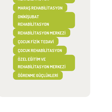
MARAŞ REHABILITASYON
ONIKIŞUBAT
REHABILITASYON
REHABILITASYON MERKEZI
ÇOCUK FIZIK TEDAVI
ÇOCUK REHABILITASYON
ÖZEL EĞITIM VE
REHABILITASYON MERKEZI
ÖĞRENME GÜÇLÜKLERI