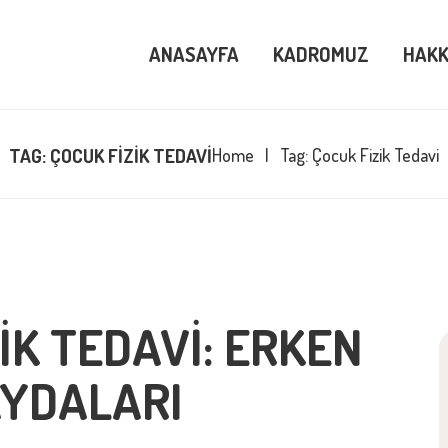
ASAYFA
ANASAYFA
KADROMUZ
HAKK
DROMUZ
KKIMIZDA
TAG: ÇOCUK FIZIK TEDAVI
Home
Tag: Çocuk Fizik Tedavi
OG
REYSEL
IK TEDAVI: ERKEN
ETIŞIM
AYDALARI