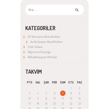
Arama:
KATEGORILER
Dil Konuşma Bozuklukları
Artikülasyon Bozuklukları
Fizik Tedavi
Öğrenme Güçlüğü
Rehabilitasyon Merkezi
TAKVIM
PTS
SAL
ÇAR
PER
CUM
CTS
PAZ
1
2
3
4
5
6
7
8
9
10
11
12
13
14
15
16
17
18
19
20
21
22
23
24
25
26
27
28
29
30