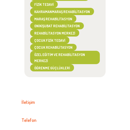
FIZIK TEDAVI
KAHRAMANMARAŞ REHABILITASYON
MARAŞ REHABILITASYON
ONIKIŞUBAT REHABILITASYON
REHABILITASYON MERKEZI
ÇOCUK FIZIK TEDAVI
ÇOCUK REHABILITASYON
ÖZEL EĞITIM VE REHABILITASYON
MERKEZI
ÖĞRENME GÜÇLÜKLERI
İletişim
Telefon
0537 666 00 77