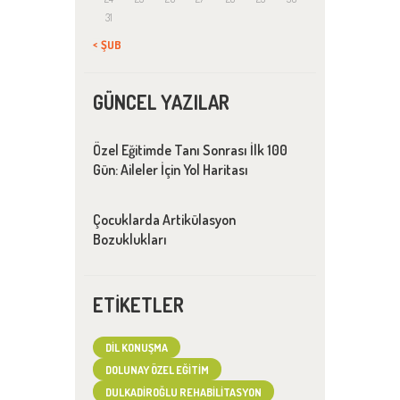
31
« ŞUB
GÜNCEL YAZILAR
Özel Eğitimde Tanı Sonrası İlk 100
Gün: Aileler İçin Yol Haritası
Çocuklarda Artikülasyon
Bozuklukları
ETIKETLER
DIL KONUŞMA
DOLUNAY ÖZEL EĞITIM
DULKADIROĞLU REHABILITASYON