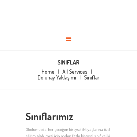
ANASAYFA
KADROMUZ
HAKKIMIZDA
BLOG
BIREYSEL
İLETIŞIM
SINIFLAR
Home
All Services
Dolunay Yaklaşımı
Sınıflar
Sınıflarımız
Okulumuzda, her çocuğun bireysel ihtiyaçlarına özel
eğitim alabilmesi için ondan fazla bireysel sınıf ve iki