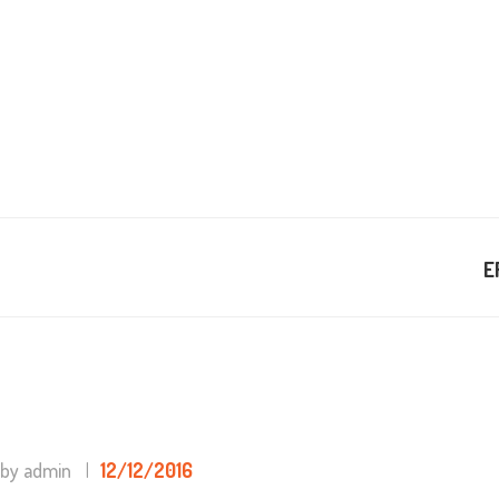
ANASA
KADRO
HAKKIM
BLOG
E
BIREYS
İLETIŞI
by admin
12/12/2016