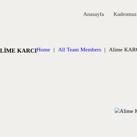
NASAYFA
Anasayfa
Kadromuz
ADROMUZ
AKKIMIZDA
Home
All Team Members
Alime KAR
LIME KARCI
LOG
REYSEL
ETIŞIM