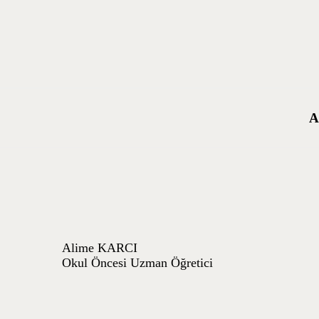
A
K
H
A
B
BI
İL
Alime KARCI
Okul Öncesi Uzman Öğretici