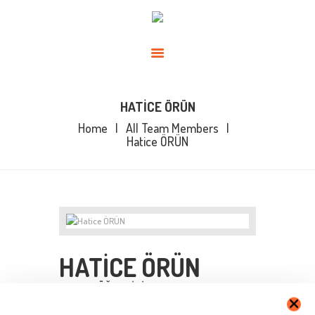
ANASAYFA
KADROMUZ
HAKKIMIZDA
BLOG
HATICE ÖRÜN
BIREYSEL
Home
All Team Members
İLETIŞIM
Hatice ÖRÜN
HATICE ÖRÜN
UZMAN ÖĞRETICI